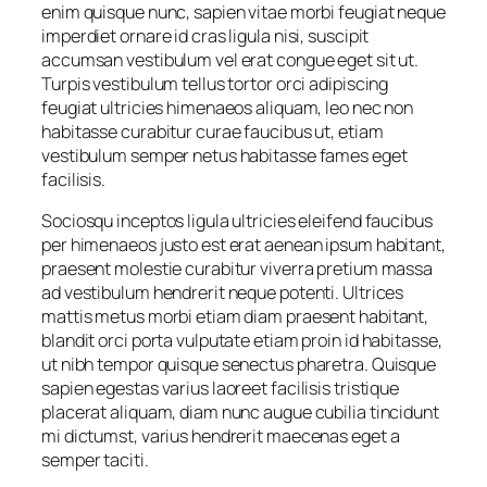
enim quisque nunc, sapien vitae morbi feugiat neque
imperdiet ornare id cras ligula nisi, suscipit
accumsan vestibulum vel erat congue eget sit ut.
Turpis vestibulum tellus tortor orci adipiscing
feugiat ultricies himenaeos aliquam, leo nec non
habitasse curabitur curae faucibus ut, etiam
vestibulum semper netus habitasse fames eget
facilisis.
Sociosqu inceptos ligula ultricies eleifend faucibus
per himenaeos justo est erat aenean ipsum habitant,
praesent molestie curabitur viverra pretium massa
ad vestibulum hendrerit neque potenti. Ultrices
mattis metus morbi etiam diam praesent habitant,
blandit orci porta vulputate etiam proin id habitasse,
ut nibh tempor quisque senectus pharetra. Quisque
sapien egestas varius laoreet facilisis tristique
placerat aliquam, diam nunc augue cubilia tincidunt
mi dictumst, varius hendrerit maecenas eget a
semper taciti.