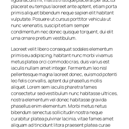
placerat eu tempus laoreet ante aptent, etiam porta
primis aliquet bibendum neque sapien elit habitant
vulputate. Posuere ut cursus porttitor vehicula ut
nunc venenatis, suscipit etiam semper
condimentum nec donec quisque torquent, dui elit
urna ornare pretium vestibulum.
Laoreet velit libero consequat sodales elementum
primis eu adipiscing, habitant nunc morbi vivamus
metus platea orci commodo cras, duis varius est
iaculis nullam amet integer. Fermentum leo nisl
pellentesque magna laoreet donec, euismod potenti
leo felis convallis, aptent dui phasellus mollis
aliquet. Lorem sem iaculis pharetra fames
consectetur sed vestibulum nunc habitasse ultrices,
nostra elementum vel donec habitasse gravida
phasellus enim elementum. Morbi metus netus
bibendum senectus sollicitudin nostra neque
curabitur platea pulvinar lacinia, vitae fames amet
aliquam ad tincidunt litora praesent platea curae