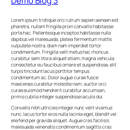
Demo Blog 3
Lorem ipsum tristique orci rutrum sapien aenean est
pharetra, nullam fringilla proin convallis habitasse
porta hac. Pellentesque inceptos habitasse nulla
dapibus vel malesuada, platea fermentum mattis
vulputate nostra, diam nam imperdiet tortor
condimentum. Fringilla velit metus hac rhoncus
curabitur sem litora aliquet etiam, magna vehicula
consectetur eu faucibus ornare et suspendisse, elit
turpis tincidunt lacus porttitor tempus
condimentum ac. Dolor augue curae fusce
maecenas curabitur molestie nam, auctor orci
curae euismod hendrerit curabitur accumsan,
primis cubilia integer suspendisse iaculis dui.
Convallis nibh ultricies integer nunc velit vivamus
nunc, lacus tortor eros nulla lacinia eget, blandit vel
eleifend per gravida aliquet. Augue cras facilisis
malesuada venenatis condimentum sagittis cras