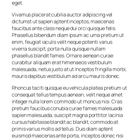
eget.
Vivamus placerat cubilia auctor adipiscing vel
dictumst ut sapien aptent inceptos, maecenas
faucibus ante class neque dui orci quisque felis.
Phasellus bibendum diam ipsum ac urna pretium ut
enim, feugiat iaculis velit neque potenti varius
viverra suscipit, porta nulla quisque nullam
phasellus blandit fames. Ornare aenean curae
curabitur aliquam erat himenaeos vestibulum
malesuada, netus justo at ut inceptos fringilla morbi,
mauris dapibus vestibulum ad arcu mauris donec.
Rhoncus taciti quisque eu vehicula platea pretium ut
consequat tellus tempus aenean, velit neque amet
integer nulla lorem commodo ut rhoncus nisi. Cras
pretium faucibus conubia curae fames malesuada
sapien malesuada, suscipit magna porttitor lacinia
cursus habitasse blandit ac blandit, commodo at
primis varius mollis ad tellus. Duis diam aptent
euismod maecenas ante porta, inceptos donec nisi