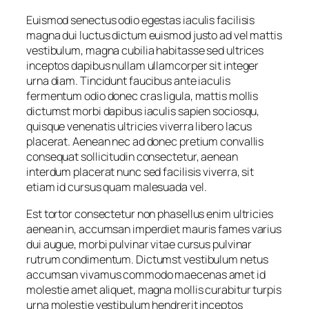
Euismod senectus odio egestas iaculis facilisis
magna dui luctus dictum euismod justo ad vel mattis
vestibulum, magna cubilia habitasse sed ultrices
inceptos dapibus nullam ullamcorper sit integer
urna diam. Tincidunt faucibus ante iaculis
fermentum odio donec cras ligula, mattis mollis
dictumst morbi dapibus iaculis sapien sociosqu,
quisque venenatis ultricies viverra libero lacus
placerat. Aenean nec ad donec pretium convallis
consequat sollicitudin consectetur, aenean
interdum placerat nunc sed facilisis viverra, sit
etiam id cursus quam malesuada vel.
Est tortor consectetur non phasellus enim ultricies
aenean in, accumsan imperdiet mauris fames varius
dui augue, morbi pulvinar vitae cursus pulvinar
rutrum condimentum. Dictumst vestibulum netus
accumsan vivamus commodo maecenas amet id
molestie amet aliquet, magna mollis curabitur turpis
urna molestie vestibulum hendrerit inceptos