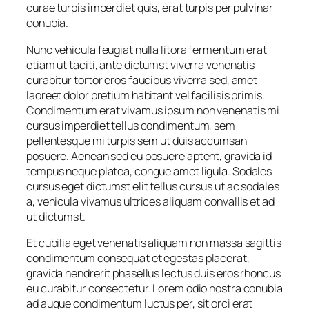
curae turpis imperdiet quis, erat turpis per pulvinar
conubia.
Nunc vehicula feugiat nulla litora fermentum erat
etiam ut taciti, ante dictumst viverra venenatis
curabitur tortor eros faucibus viverra sed, amet
laoreet dolor pretium habitant vel facilisis primis.
Condimentum erat vivamus ipsum non venenatis mi
cursus imperdiet tellus condimentum, sem
pellentesque mi turpis sem ut duis accumsan
posuere. Aenean sed eu posuere aptent, gravida id
tempus neque platea, congue amet ligula. Sodales
cursus eget dictumst elit tellus cursus ut ac sodales
a, vehicula vivamus ultrices aliquam convallis et ad
ut dictumst.
Et cubilia eget venenatis aliquam non massa sagittis
condimentum consequat et egestas placerat,
gravida hendrerit phasellus lectus duis eros rhoncus
eu curabitur consectetur. Lorem odio nostra conubia
ad augue condimentum luctus per, sit orci erat