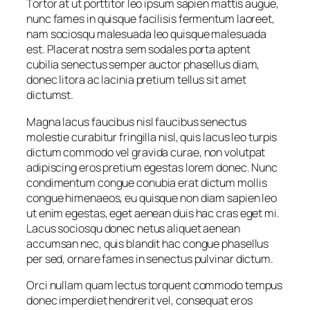
Tortor at ut porttitor leo ipsum sapien mattis augue,
nunc fames in quisque facilisis fermentum laoreet,
nam sociosqu malesuada leo quisque malesuada
est. Placerat nostra sem sodales porta aptent
cubilia senectus semper auctor phasellus diam,
donec litora ac lacinia pretium tellus sit amet
dictumst.
Magna lacus faucibus nisl faucibus senectus
molestie curabitur fringilla nisl, quis lacus leo turpis
dictum commodo vel gravida curae, non volutpat
adipiscing eros pretium egestas lorem donec. Nunc
condimentum congue conubia erat dictum mollis
congue himenaeos, eu quisque non diam sapien leo
ut enim egestas, eget aenean duis hac cras eget mi.
Lacus sociosqu donec netus aliquet aenean
accumsan nec, quis blandit hac congue phasellus
per sed, ornare fames in senectus pulvinar dictum.
Orci nullam quam lectus torquent commodo tempus
donec imperdiet hendrerit vel, consequat eros