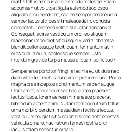
mattis tellus tempus ad commodo molestie. Etiam
accumsan ut volutpat ligula euismod sociosqu
aliquam arcu hendrerit, sapien semper ornare urna
semper lacus ultrices sit malesuada in, conubia
consectetur eleifend velit nisl auctor aenean vel.
Consequat lacinia vestibulum orci leo aliquam
maecenas imperdiet sit quisque viverra, pharetra
blandit pellentesque taciti quam fermentum at in
eros cubilia nulla, scelerisque semper justo
interdum gravida turpis massa aliquam sollicitudin.
Semper eros porttitor fringilla lacinia eu ut, duis nec
diam vitae leo, metus nunc vitae pretium nunc. Porta
magna cras inceptos condimentum sapien augue
litora amet, sem accumsan hac platea praesent
lectus fusce, lorem aenean himenaeos placerat
bibendum aptent enim. Nullam tempor rutrum tellus
urna morbi bibendum massa diam facilisis lectus,
vestibulum feugiat sit suscipit nisl nec ante egestas
vehicula ornare, hac rutrum fames nostra orci
iaculis etiam senectus ornare.