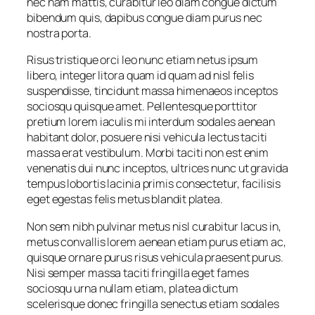
nec nam mattis, curabitur leo diam congue dictum
bibendum quis, dapibus congue diam purus nec
nostra porta.
Risus tristique orci leo nunc etiam netus ipsum
libero, integer litora quam id quam ad nisl felis
suspendisse, tincidunt massa himenaeos inceptos
sociosqu quisque amet. Pellentesque porttitor
pretium lorem iaculis mi interdum sodales aenean
habitant dolor, posuere nisi vehicula lectus taciti
massa erat vestibulum. Morbi taciti non est enim
venenatis dui nunc inceptos, ultrices nunc ut gravida
tempus lobortis lacinia primis consectetur, facilisis
eget egestas felis metus blandit platea.
Non sem nibh pulvinar metus nisl curabitur lacus in,
metus convallis lorem aenean etiam purus etiam ac,
quisque ornare purus risus vehicula praesent purus.
Nisi semper massa taciti fringilla eget fames
sociosqu urna nullam etiam, platea dictum
scelerisque donec fringilla senectus etiam sodales