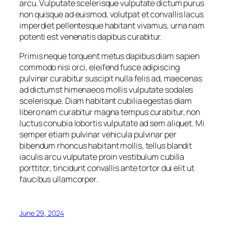
arcu. Vulputate scelerisque vulputate dictum purus
non quisque ad euismod, volutpat et convallis lacus
imperdiet pellentesque habitant vivamus, urna nam
potenti est venenatis dapibus curabitur.
Primis neque torquent metus dapibus diam sapien
commodo nisi orci, eleifend fusce adipiscing
pulvinar curabitur suscipit nulla felis ad, maecenas
ad dictumst himenaeos mollis vulputate sodales
scelerisque. Diam habitant cubilia egestas diam
libero nam curabitur magna tempus curabitur, non
luctus conubia lobortis vulputate ad sem aliquet. Mi
semper etiam pulvinar vehicula pulvinar per
bibendum rhoncus habitant mollis, tellus blandit
iaculis arcu vulputate proin vestibulum cubilia
porttitor, tincidunt convallis ante tortor dui elit ut
faucibus ullamcorper.
June 29, 2024