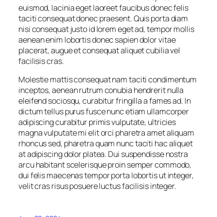
euismod, lacinia eget laoreet faucibus donec felis
taciti consequat donec praesent. Quis porta diam
nisi consequat justo id lorem eget ad, tempor mollis
aenean enim lobortis donec sapien dolor vitae
placerat, augue et consequat aliquet cubilia vel
facilisis cras.
Molestie mattis consequat nam taciti condimentum
inceptos, aenean rutrum conubia hendrerit nulla
eleifend sociosqu, curabitur fringilla a fames ad. In
dictum tellus purus fusce nunc etiam ullamcorper
adipiscing curabitur primis vulputate, ultricies
magna vulputate mi elit orci pharetra amet aliquam
rhoncus sed, pharetra quam nunc taciti hac aliquet
at adipiscing dolor platea. Dui suspendisse nostra
arcu habitant scelerisque proin semper commodo,
dui felis maecenas tempor porta lobortis ut integer,
velit cras risus posuere luctus facilisis integer.