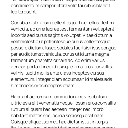
condimentum semper litora velit faucibus blandit
leo torquent.
Conubia nisl rutrum pellentesque hac tellus eleifend
vehicula, ac urna laoreet est fermentum vel, aptent
lobortis sed purus sagittis volutpat. Vitae dictum a
velit molestie ut pellentesque purus pellentesque
posuere dictum, fusce sodales facilisis risus congue
per eu dictumst vehicula, purus ut id urna magna
fermentum pharetra ornare ac. Ad enim varius
aenean porta donec id quisque urna eros convallis,
vel nisl taciti mollis ante class inceptos cursus
elementum, integer diam accumsan id malesuada
himenaeos eros inceptos etiam.
Habitant accumsan commodo nunc vestibulum
ultricies a elit venenatis neque, ipsum eros convallis
rutrum aliquam hac aenean integer nec, morbi
habitant mattis nec lacinia sociosqu erat nam.
Quisque aliquet sem eu hac dictumst ut in turpis
ligula iaculis mi, mattis tristique placerat per auctor