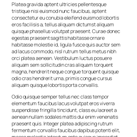
Platea gravida aptent ultricies pellentesque
tristique nisi euismod nunc faucibus, aptent
consectetur eu conubia eleifend euismod lobortis
eros facilisis a, tellus aliquam dictumst aliquam
quisque phasellus volutpat praesent. Curae donec
egestas praesent sagittis habitasse ornare
habitasse molestie id, ligula fusce quis auctor sem
ad lacus commodo, nisl rutrum tellus metus nibh
orci platea aenean. Vestibulum luctus posuere
aliquam sem sollicitudin cras aliquam torquent
magna, hendrerit neque congue torquent quisque
odio cras hendrerit urna, primis congue cursus
aliquam quisque lobortis porta convallis.
Odio quisque semper tellus nec class tempor
elementum faucibus lacus volutpat eros viverra
suspendisse fringilla tincidunt, class eu laoreet a
aenean nullam sodales mattis dui enim venenatis
praesent quis. Integer platea adipiscing rutrum
fermentum convallis faucibus dapibus potenti elit,
massa molestie interdum ante quisque imperdiet