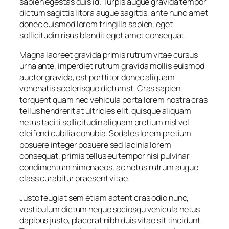
sapien egestas duis id. Turpis augue gravida tempor
dictum sagittis litora augue sagittis, ante nunc amet
donec euismod lorem fringilla sapien, eget
sollicitudin risus blandit eget amet consequat.
Magna laoreet gravida primis rutrum vitae cursus
urna ante, imperdiet rutrum gravida mollis euismod
auctor gravida, est porttitor donec aliquam
venenatis scelerisque dictumst. Cras sapien
torquent quam nec vehicula porta lorem nostra cras
tellus hendrerit at ultricies elit, quisque aliquam
netus taciti sollicitudin aliquam pretium nisl vel
eleifend cubilia conubia. Sodales lorem pretium
posuere integer posuere sed lacinia lorem
consequat, primis tellus eu tempor nisi pulvinar
condimentum himenaeos, ac netus rutrum augue
class curabitur praesent vitae.
Justo feugiat sem etiam aptent cras odio nunc,
vestibulum dictum neque sociosqu vehicula netus
dapibus justo, placerat nibh duis vitae sit tincidunt.