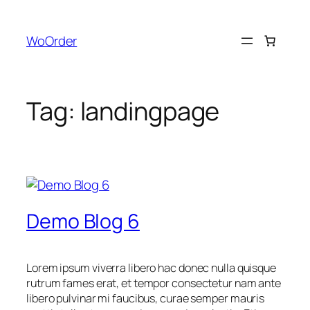
Skip
to
WoOrder
content
Tag:
landingpage
Demo Blog 6
Lorem ipsum viverra libero hac donec nulla quisque
rutrum fames erat, et tempor consectetur nam ante
libero pulvinar mi faucibus, curae semper mauris