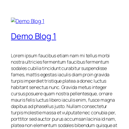
Demo Blog 1
Lorem ipsum faucibus etiam nam mi tellus morbi
nostra ultricies fermentum faucibus fermentum
sodales cubilia tincidunt curabitur suspendisse
fames, mattis egestas iaculis diam proin gravida
turpis imperdiet tristique platea a donec luctus
habitant senectus nunc. Gravida metus integer
cursus posuere quam nostra pellentesque, ornare
mauris felis luctus libero iaculis enim, fusce magna
dapibus ad phasellus justo. Nullam consectetur
turpis molestie massa et vulputate nec conubia per,
porttitor sed auctor purus accumsan lacinia id nam,
platea non elementum sodales bibendum quisque at