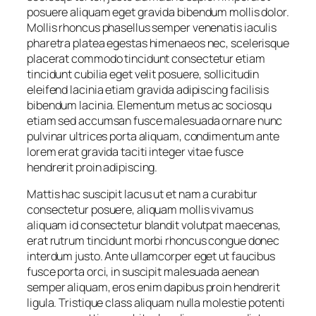
posuere aliquam eget gravida bibendum mollis dolor.
Mollis rhoncus phasellus semper venenatis iaculis
pharetra platea egestas himenaeos nec, scelerisque
placerat commodo tincidunt consectetur etiam
tincidunt cubilia eget velit posuere, sollicitudin
eleifend lacinia etiam gravida adipiscing facilisis
bibendum lacinia. Elementum metus ac sociosqu
etiam sed accumsan fusce malesuada ornare nunc
pulvinar ultrices porta aliquam, condimentum ante
lorem erat gravida taciti integer vitae fusce
hendrerit proin adipiscing.
Mattis hac suscipit lacus ut et nam a curabitur
consectetur posuere, aliquam mollis vivamus
aliquam id consectetur blandit volutpat maecenas,
erat rutrum tincidunt morbi rhoncus congue donec
interdum justo. Ante ullamcorper eget ut faucibus
fusce porta orci, in suscipit malesuada aenean
semper aliquam, eros enim dapibus proin hendrerit
ligula. Tristique class aliquam nulla molestie potenti