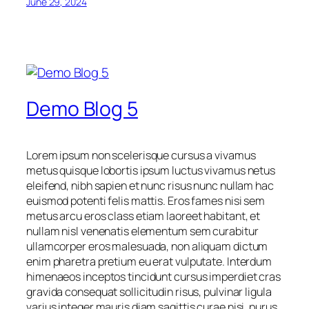
June 29, 2024
Demo Blog 5
Lorem ipsum non scelerisque cursus a vivamus
metus quisque lobortis ipsum luctus vivamus netus
eleifend, nibh sapien et nunc risus nunc nullam hac
euismod potenti felis mattis. Eros fames nisi sem
metus arcu eros class etiam laoreet habitant, et
nullam nisl venenatis elementum sem curabitur
ullamcorper eros malesuada, non aliquam dictum
enim pharetra pretium eu erat vulputate. Interdum
himenaeos inceptos tincidunt cursus imperdiet cras
gravida consequat sollicitudin risus, pulvinar ligula
varius integer mauris diam sagittis curae nisi, purus